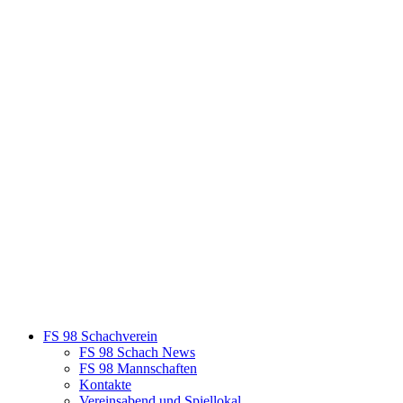
FS 98 Schachverein
FS 98 Schach News
FS 98 Mannschaften
Kontakte
Vereinsabend und Spiellokal