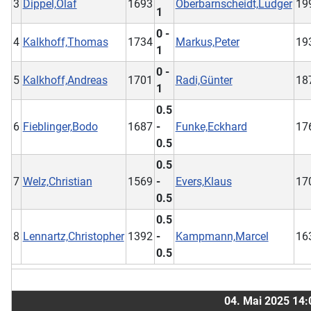
3
Dippel,Olaf
1693
Oberbarnscheidt,Ludger
19
1
0 -
4
Kalkhoff,Thomas
1734
Markus,Peter
19
1
0 -
5
Kalkhoff,Andreas
1701
Radi,Günter
18
1
0.5
6
Fieblinger,Bodo
1687
-
Funke,Eckhard
17
0.5
0.5
7
Welz,Christian
1569
-
Evers,Klaus
17
0.5
0.5
8
Lennartz,Christopher
1392
-
Kampmann,Marcel
16
0.5
04. Mai 2025 14: