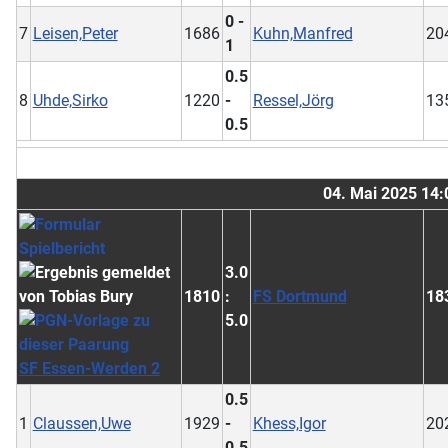
0 -
7
Leisen,Peter
1686
Kuhn,Manfred
20
1
0.5
8
Uhde,Sirko
1220
-
Ressel,Jörg
13
0.5
04. Mai 2025 14:
3.0
1810
:
FS Dortmund
18
5.0
SF Essen-Werden 2
0.5
1
Claussen,Uwe
1929
-
Khess,Igor
20
0.5