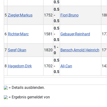
0.5
0.5
5
Ziegler,Markus
1752
-
Fiori,Bruno
18
0.5
0.5
6
Richter,Marc
1581
-
Gebauer,Reinhard
17
0.5
1 -
7
Seref,Okan
1820
Bensch,Arnold Heinrich
17
0
0.5
8
Hagedorn,Dirk
1702
-
Ali,Can
14
0.5
= Details ausblenden.
= Ergebnis gemeldet von