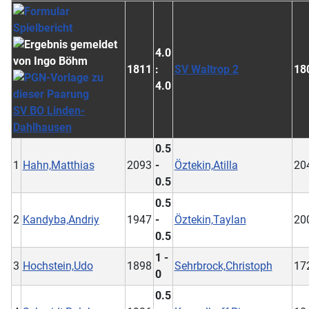
4.0
1811
:
SV Waltrop 2
18
4.0
SV BO Linden-
Dahlhausen
0.5
1
Hahn,Matthias
2093
-
Öztekin,Atilla
20
0.5
0.5
2
Kandyba,Andriy
1947
-
Öztekin,Taylan
20
0.5
1 -
3
Hochstein,Udo
1898
Sehrbrock,Christoph
17
0
0.5