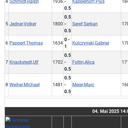
4
Schmidt,Ralph
1936
-
Kappelhoff,Pius
18
0.5
0.5
5
Jedner,Volker
1800
-
Seref,Serkan
17
0.5
0 -
6
Pappert,Thomas
1634
Kulczynski,Gabriel
17
1
0.5
7
Knackstedt,Ulf
1702
-
Foltin,Alica
17
0.5
0.5
8
Weiher,Michael
1481
-
Meier,Marc
16
0.5
04. Mai 2025 14: