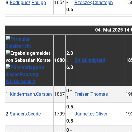
8
Rodriguez,Philipp
1654
-
Rzoczek,Christoph
15
0.5
04. Mai 2025 14:
2.0
1680
:
SV Günnigfeld
18
6.0
WD Borbeck 2
0 -
1
Kindermann,Carsten
1867
Freisen,Thomas
19
1
0.5
2
Sanders,Cedric
1799
-
Jännekes,Oliver
19
0.5
0 -