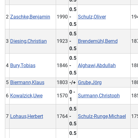
0.5
2
Zaschke,Benjamin
1990
-
Schulz,Oliver
19
0.5
0.5
3
Diesing,Christian
1923
-
Brendemühl,Bernd
18
0.5
0.5
4
Bury,Tobias
1846
-
Alghawi,Abdullah
18
0.5
5
Biermann,Klaus
1803
-/+
Grube,Jörg
18
0 -
6
Kowalzick,Uwe
1570
Surmann,Christoph
18
1
0.5
7
Lohaus,Herbert
1764
-
Schulz-Runge,Michael
17
0.5
0.5