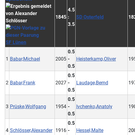
4.5
1845
:
SD Osterfeld
18
3.5
SF Lünen
0.5
1
Babar,Michael
2005
-
Heisterkamp,Oliver
19
0.5
0.5
2
Babar,Frank
2027
-
Laudage,Bernd
19
0.5
0.5
3
Prüske,Wolfgang
1954
-
Ivchenko,Anatoly
19
0.5
0.5
4
Schlösser,Alexander
1916
-
Hessel,Malte
20