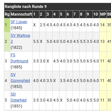
Rangliste nach Runde 9
Rg
Mannschaft
1
2
3
4
5
6
7
8
9
10
MP
B
SF Lünen
1
X
2.5
4.5
4.0
4.5
4.5
4.5
4.5
6.0
4.0
14
3
(1845)
SV Waltrop
2
2
5.5
X
5.0
4.0
5.0
4.0
4.5
5.5
3.5
4.0
13
4
(1822)
FS
3
Dortmund
3.5
3.0
X
4.5
4.0
3.0
5.0
5.0
6.5
6.0
11
4
(1885)
SV
4
Günnigfeld
4.0
4.0
3.5
X
3.5
4.0
4.5
5.0
6.0
6.0
11
4
(1853)
SD
5
Osterfeld
3.5
3.0
4.0
4.5
X
5.0
4.0
4.0
6.5
5.0
11
3
(1851)