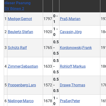
SV Bönen 2
0 -
1
Medger,Gernot
1797
Praß,Marian
19
1
1 -
2
Beulertz,Stefan
1920
Cavasin,Jörg
18
0
0.5
3
Schütz,Ralf
1765
-
Kordonowski,Frank
19
0.5
0.5
4
Zimmer,Sebastian
1633
-
Rohloff,Markus
18
0.5
0.5
5
Poppenberg,Lars
1572
-
Drawe,Thomas
17
0.5
1 -
6
Nielinger,Marco
1678
Praßer,Peter
16
0