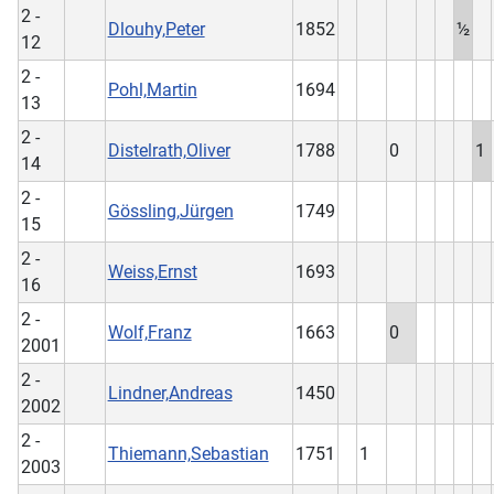
2 -
Dlouhy,Peter
1852
½
12
2 -
Pohl,Martin
1694
13
2 -
Distelrath,Oliver
1788
0
1
14
2 -
Gössling,Jürgen
1749
15
2 -
Weiss,Ernst
1693
16
2 -
Wolf,Franz
1663
0
2001
2 -
Lindner,Andreas
1450
2002
2 -
Thiemann,Sebastian
1751
1
2003