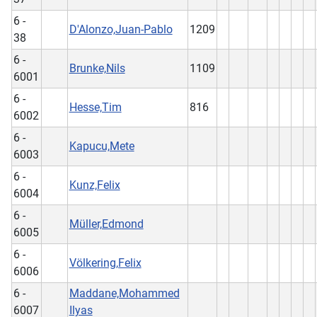
6 -
D'Alonzo,Juan-Pablo
1209
38
6 -
Brunke,Nils
1109
6001
6 -
Hesse,Tim
816
6002
6 -
Kapucu,Mete
6003
6 -
Kunz,Felix
6004
6 -
Müller,Edmond
6005
6 -
Völkering,Felix
6006
6 -
Maddane,Mohammed
6007
Ilyas