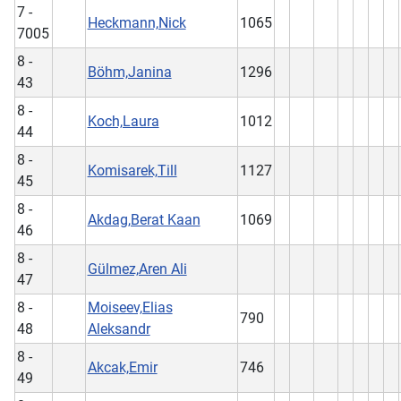
7 -
Heckmann,Nick
1065
7005
8 -
Böhm,Janina
1296
43
8 -
Koch,Laura
1012
44
8 -
Komisarek,Till
1127
45
8 -
Akdag,Berat Kaan
1069
46
8 -
Gülmez,Aren Ali
47
8 -
Moiseev,Elias
790
48
Aleksandr
8 -
Akcak,Emir
746
49