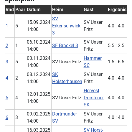
Rnd
Paar
Datum
Heim
Gast
Ergebnis
SV
15.09.2024
SV Unser
1
5
Erkenschwick
4.0 : 4.0
14:00
Fritz
3
06.10.2024
SV Unser
2
1
SF Brackel 3
5.5 : 2.5
14:00
Fritz
03.11.2024
Hammer
3
5
SV Unser Fritz
1.5 : 6.5
14:00
SC
08.12.2024
SK
SV Unser
4
2
4.0 : 4.0
14:00
Holsterhausen
Fritz
Hervest
12.01.2025
5
4
SV Unser Fritz
Dorstener
4.0 : 4.0
14:00
SK
09.02.2025
Dortmunder
SV Unser
6
3
4.0 : 4.0
14:00
SV
Fritz
16.03.2025
SV Horst-