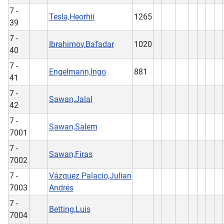
7 -
Tesla,Heorhii
1265
39
7 -
Ibrahimov,Bafadar
1020
40
7 -
Engelmann,Ingo
881
41
7 -
Sawan,Jalal
42
7 -
Sawan,Salem
7001
7 -
Sawan,Firas
7002
7 -
Vázquez Palacio,Julian
7003
Andrés
7 -
Betting,Luis
7004