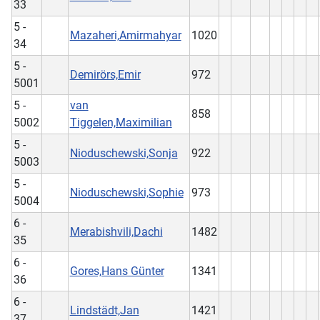
33
5 -
Mazaheri,Amirmahyar
1020
34
5 -
Demirörs,Emir
972
5001
5 -
van
858
5002
Tiggelen,Maximilian
5 -
Nioduschewski,Sonja
922
5003
5 -
Nioduschewski,Sophie
973
5004
6 -
Merabishvili,Dachi
1482
35
6 -
Gores,Hans Günter
1341
36
6 -
Lindstädt,Jan
1421
37